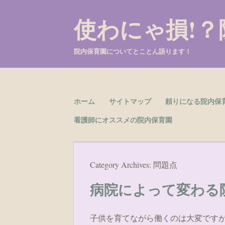
使わにゃ損!？
院内保育園についてとことん語ります！
Skip to content
ホーム
サイトマップ
頼りになる院内保
Menu
看護師にオススメの院内保育園
Category Archives:
問題点
病院によって変わる
子供を育てながら働くのは大変です